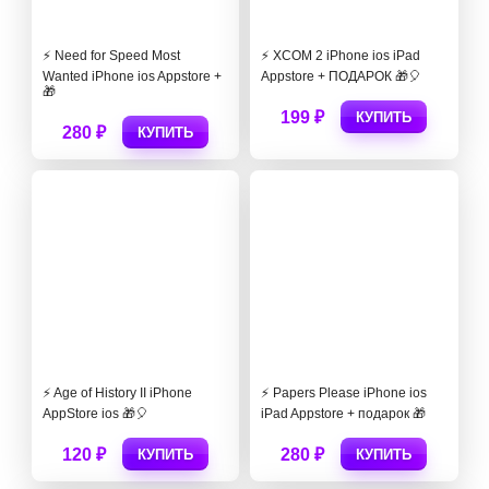
⚡️ Need for Speed Most
⚡️ XCOM 2 iPhone ios iPad
Wanted iPhone ios Appstore +
Appstore + ПОДАРОК 🎁🎈
🎁
199 ₽
КУПИТЬ
280 ₽
КУПИТЬ
⚡️ Age of History II iPhone
⚡️ Papers Please iPhone ios
AppStore ios 🎁🎈
iPad Appstore + подарок 🎁
120 ₽
280 ₽
КУПИТЬ
КУПИТЬ