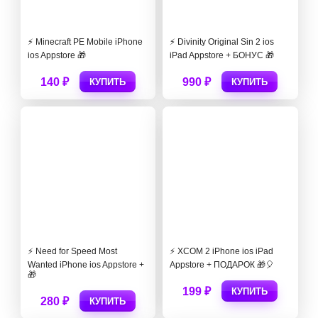
⚡️ Minecraft PE Mobile iPhone
⚡️ Divinity Original Sin 2 ios
ios Appstore 🎁
iPad Appstore + БОНУС 🎁
140 ₽
990 ₽
КУПИТЬ
КУПИТЬ
⚡️ Need for Speed Most
⚡️ XCOM 2 iPhone ios iPad
Wanted iPhone ios Appstore +
Appstore + ПОДАРОК 🎁🎈
🎁
199 ₽
КУПИТЬ
280 ₽
КУПИТЬ