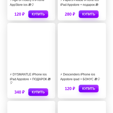
⚡️ Age of History II iPhone
⚡️ Papers Please iPhone ios
AppStore ios 🎁🎈
iPad Appstore + подарок 🎁
120 ₽
280 ₽
КУПИТЬ
КУПИТЬ
⚡️ DYSMANTLE iPhone ios
⚡️ Descenders iPhone ios
iPad Appstore + ПОДАРОК 🎁
Appstore ipad + БОНУС 🎁🎈
🎈
120 ₽
КУПИТЬ
340 ₽
КУПИТЬ