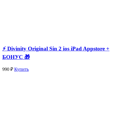
⚡️ Divinity Original Sin 2 ios iPad Appstore +
БОНУС 🎁
990 ₽
Купить