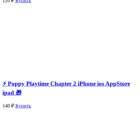
120 ₽
Купить
⚡️ Poppy Playtime Chapter 2 iPhone ios AppStore
ipad 🎁
140 ₽
Купить