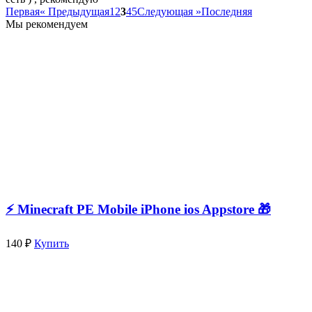
Первая
« Предыдущая
1
2
3
4
5
Следующая »
Последняя
Мы рекомендуем
⚡️ Minecraft PE Mobile iPhone ios Appstore 🎁
140 ₽
Купить