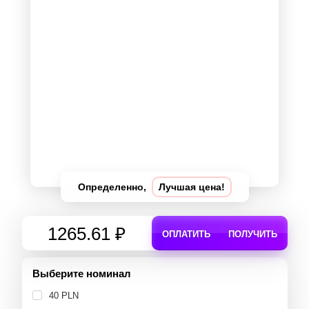
Определенно,
Лучшая цена!
1265.61 ₽
ОПЛАТИТЬ
ПОЛУЧИТЬ
Выберите номинал
40 PLN