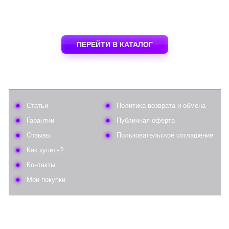
ПЕРЕЙТИ В КАТАЛОГ
Статьи
Политика возврата и обмена
Гарантии
Публичная оферта
Отзывы
Пользовательское соглашение
Как купить?
Контакты
Мои покупки
© 2025 AppStops.ru
Все права защищены.