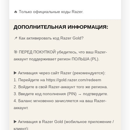
🔥 Только официальные коды Razer.
ДОПОЛНИТЕЛЬНАЯ ИНФОРМАЦИЯ:
📌 Как активировать код Razer Gold?
🎯 ПЕРЕД ПОКУПКОЙ убедитесь, что ваш Razer-
аккаунт поддерживает регион ПОЛЬША (PL).
▶️ Активация через сайт Razer (рекомендуется):
1. Перейдите на https://gold.razer.com/redeem
2. Войдите в свой Razer-аккаунт того же региона.
3. Введите код пополнения (PIN) → подтвердите.
4. Баланс мгновенно зачисляется на ваш Razer-
аккаунт.
▶️ Активация в Razer Gold (мобильное приложение /
клиент):