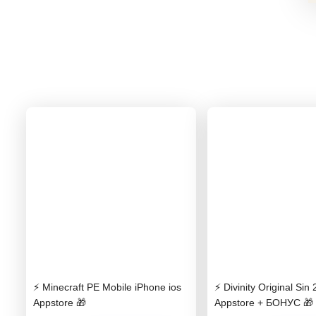
⚡️ Minecraft PE Mobile iPhone ios
⚡️ Divinity Original Sin 
Appstore 🎁
Appstore + БОНУС 🎁