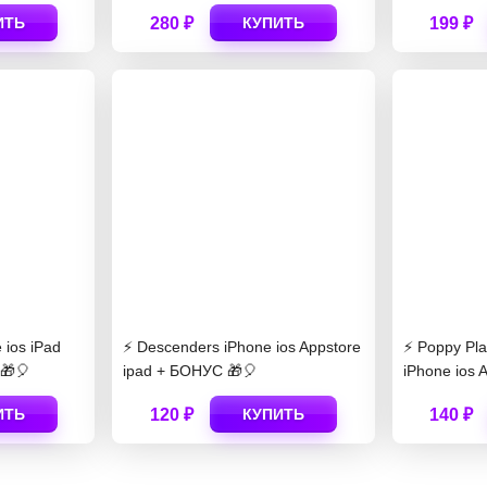
ИТЬ
280 ₽
КУПИТЬ
199 ₽
ios iPad
⚡️ Descenders iPhone ios Appstore
⚡️ Poppy Pl
🎁🎈
ipad + БОНУС 🎁🎈
iPhone ios 
ИТЬ
120 ₽
КУПИТЬ
140 ₽