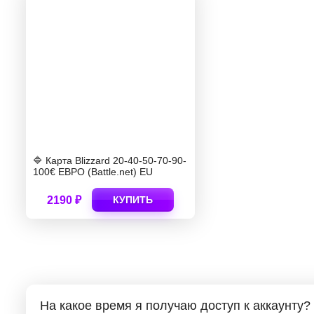
🔷 Карта Blizzard 20-40-50-70-90-
100€ ЕВРО (Battle.net) EU
2190 ₽
КУПИТЬ
На какое время я получаю доступ к аккаунту?