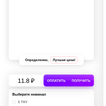
Определенно,
Лучшая цена!
11.8 ₽
ОПЛАТИТЬ
ПОЛУЧИТЬ
Выберите номинал
5 TRY