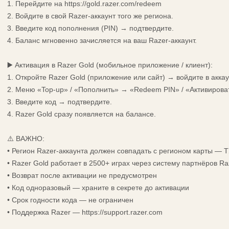
1. Перейдите на https://gold.razer.com/redeem
2. Войдите в свой Razer-аккаунт того же региона.
3. Введите код пополнения (PIN) → подтвердите.
4. Баланс мгновенно зачисляется на ваш Razer-аккаунт.
▶️ Активация в Razer Gold (мобильное приложение / клиент):
1. Откройте Razer Gold (приложение или сайт) → войдите в аккау
2. Меню «Top-up» / «Пополнить» → «Redeem PIN» / «Активироват
3. Введите код → подтвердите.
4. Razer Gold сразу появляется на балансе.
⚠️ ВАЖНО:
• Регион Razer-аккаунта должен совпадать с регионом карты —
• Razer Gold работает в 2500+ играх через систему партнёров Ra
• Возврат после активации не предусмотрен
• Код одноразовый — храните в секрете до активации
• Срок годности кода — не ограничен
• Поддержка Razer — https://support.razer.com