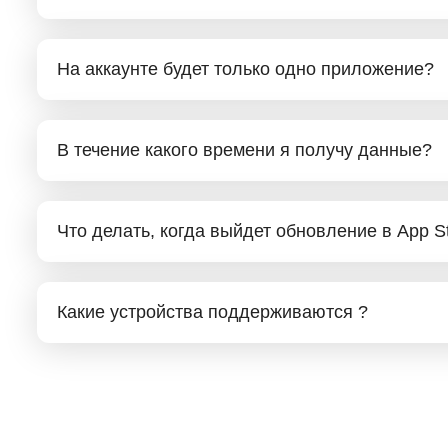
На аккаунте будет только одно приложение?
В течение какого времени я получу данные?
Что делать, когда выйдет обновление в App S
Какие устройства поддерживаются ?