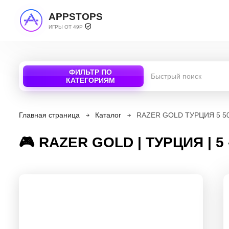
APPSTOPS
ИГРЫ ОТ 49Р
ФИЛЬТР ПО
КАТЕГОРИЯМ
Главная страница
Каталог
RAZER GOLD ТУРЦИЯ 5 5
🎮 RAZER GOLD | ТУРЦИЯ | 5