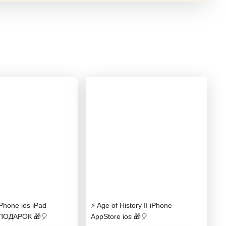
Phone ios iPad
⚡️ Age of History II iPhone
 ПОДАРОК 🎁🎈
AppStore ios 🎁🎈