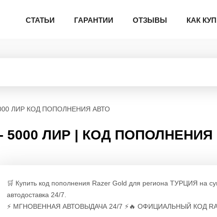
СТАТЬИ
ГАРАНТИИ
ОТЗЫВЫ
КАК КУ
000 ЛИР КОД ПОПОЛНЕНИЯ АВТО
 - 5000 ЛИР | КОД ПОПОЛНЕНИЯ 
🛒 Купить код пополнения Razer Gold для региона ТУРЦИЯ на с
автодоставка 24/7.
⚡️ МГНОВЕННАЯ АВТОВЫДАЧА 24/7 ⚡️
🔥 ОФИЦИАЛЬНЫЙ КОД RA