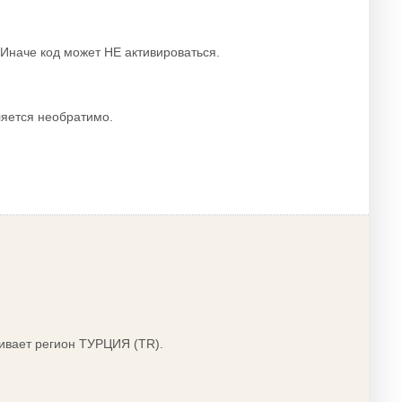
Иначе код может НЕ активироваться.
ляется необратимо.
ивает регион ТУРЦИЯ (TR).