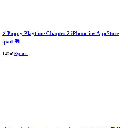
⚡️ Poppy Playtime Chapter 2 iPhone ios AppStore
ipad 🎁
140 ₽
Купить