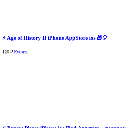
⚡️ Age of History II iPhone AppStore ios 🎁🎈
120 ₽
Купить