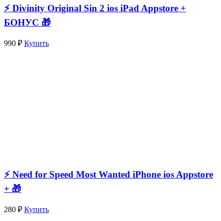
⚡️ Divinity Original Sin 2 ios iPad Appstore +
БОНУС 🎁
990 ₽
Купить
⚡️ Need for Speed Most Wanted iPhone ios Appstore
+ 🎁
280 ₽
Купить