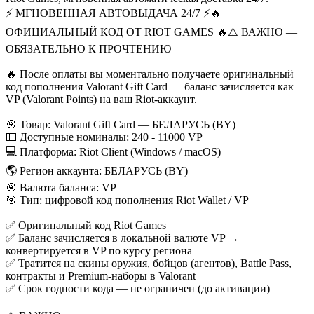
⚡️ МГНОВЕННАЯ АВТОВЫДАЧА 24/7 ⚡️
🔥
ОФИЦИАЛЬНЫЙ КОД ОТ RIOT GAMES 🔥
⚠️ ВАЖНО —
ОБЯЗАТЕЛЬНО К ПРОЧТЕНИЮ
🔥 После оплаты вы моментально получаете оригинальный
код пополнения Valorant Gift Card — баланс зачисляется как
VP (Valorant Points) на ваш Riot-аккаунт.
🎯 Товар: Valorant Gift Card — БЕЛАРУСЬ (BY)
💵 Доступные номиналы: 240 - 11000 VP
💻 Платформа: Riot Client (Windows / macOS)
🌎 Регион аккаунта: БЕЛАРУСЬ (BY)
🎯 Валюта баланса: VP
🎯 Тип: цифровой код пополнения Riot Wallet / VP
✅ Оригинальный код Riot Games
✅ Баланс зачисляется в локальной валюте VP →
конвертируется в VP по курсу региона
✅ Тратится на скины оружия, бойцов (агентов), Battle Pass,
контракты и Premium-наборы в Valorant
✅ Срок годности кода — не ограничен (до активации)