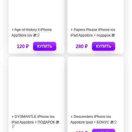
⚡️ Age of History II iPhone
⚡️ Papers Please iPhone ios
AppStore ios 🎁🎈
iPad Appstore + подарок 🎁
120 ₽
280 ₽
КУПИТЬ
КУПИТЬ
⚡️ DYSMANTLE iPhone ios
⚡️ Descenders iPhone ios
iPad Appstore + ПОДАРОК 🎁
Appstore ipad + БОНУС 🎁🎈
🎈