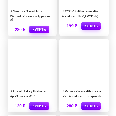
⚡️ Need for Speed Most
⚡️ XCOM 2 iPhone ios iPad
Wanted iPhone ios Appstore +
Appstore + ПОДАРОК 🎁🎈
🎁
199 ₽
КУПИТЬ
280 ₽
КУПИТЬ
⚡️ Age of History II iPhone
⚡️ Papers Please iPhone ios
AppStore ios 🎁🎈
iPad Appstore + подарок 🎁
120 ₽
280 ₽
КУПИТЬ
КУПИТЬ