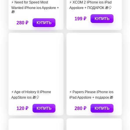
⚡️ Need for Speed Most
⚡️ XCOM 2 iPhone ios iPad
Wanted iPhone ios Appstore +
Appstore + ПОДАРОК 🎁🎈
🎁
199 ₽
КУПИТЬ
280 ₽
КУПИТЬ
⚡️ Age of History II iPhone
⚡️ Papers Please iPhone ios
AppStore ios 🎁🎈
iPad Appstore + подарок 🎁
120 ₽
280 ₽
КУПИТЬ
КУПИТЬ