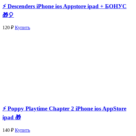
⚡️ Descenders iPhone ios Appstore ipad + БОНУС
🎁🎈
120 ₽
Купить
⚡️ Poppy Playtime Chapter 2 iPhone ios AppStore
ipad 🎁
140 ₽
Купить