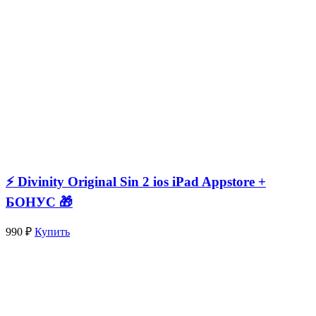
⚡️ Divinity Original Sin 2 ios iPad Appstore +
БОНУС 🎁
990 ₽
Купить