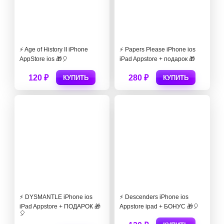
⚡️ Age of History II iPhone
⚡️ Papers Please iPhone ios
AppStore ios 🎁🎈
iPad Appstore + подарок 🎁
120 ₽
280 ₽
КУПИТЬ
КУПИТЬ
⚡️ DYSMANTLE iPhone ios
⚡️ Descenders iPhone ios
iPad Appstore + ПОДАРОК 🎁
Appstore ipad + БОНУС 🎁🎈
🎈