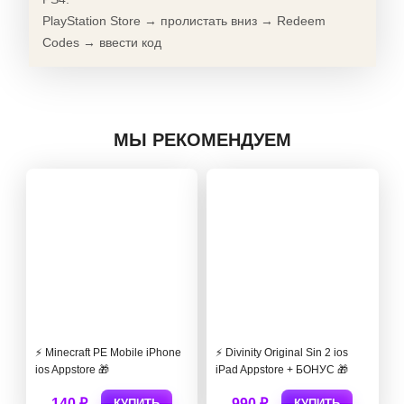
PlayStation Store → пролистать вниз → Redeem
Codes → ввести код
МЫ РЕКОМЕНДУЕМ
⚡️ Minecraft PE Mobile iPhone
⚡️ Divinity Original Sin 2 ios
ios Appstore 🎁
iPad Appstore + БОНУС 🎁
140 ₽
990 ₽
КУПИТЬ
КУПИТЬ