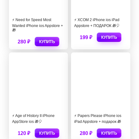
⚡️ Need for Speed Most
⚡️ XCOM 2 iPhone ios iPad
Wanted iPhone ios Appstore +
Appstore + ПОДАРОК 🎁🎈
🎁
199 ₽
КУПИТЬ
280 ₽
КУПИТЬ
⚡️ Age of History II iPhone
⚡️ Papers Please iPhone ios
AppStore ios 🎁🎈
iPad Appstore + подарок 🎁
120 ₽
280 ₽
КУПИТЬ
КУПИТЬ