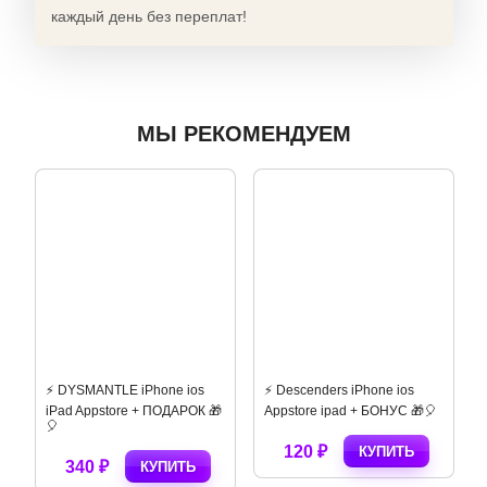
каждый день без переплат!
МЫ РЕКОМЕНДУЕМ
 iPhone ios
⚡️ Poppy Playtime Chapter 2
⚡️ Fortnite iPhone AppS
 + БОНУС 🎁🎈
iPhone ios AppStore ipad 🎁
+ ПОДАРОК 🎁🎈
140 ₽
140 ₽
КУПИТЬ
КУПИТЬ
КУПИ