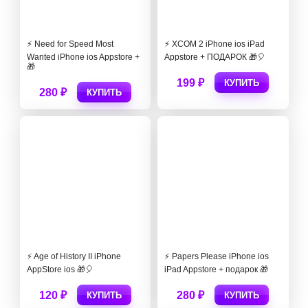
⚡️ Need for Speed Most
⚡️ XCOM 2 iPhone ios iPad
Wanted iPhone ios Appstore +
Appstore + ПОДАРОК 🎁🎈
🎁
199 ₽
КУПИТЬ
280 ₽
КУПИТЬ
⚡️ Age of History II iPhone
⚡️ Papers Please iPhone ios
AppStore ios 🎁🎈
iPad Appstore + подарок 🎁
120 ₽
280 ₽
КУПИТЬ
КУПИТЬ