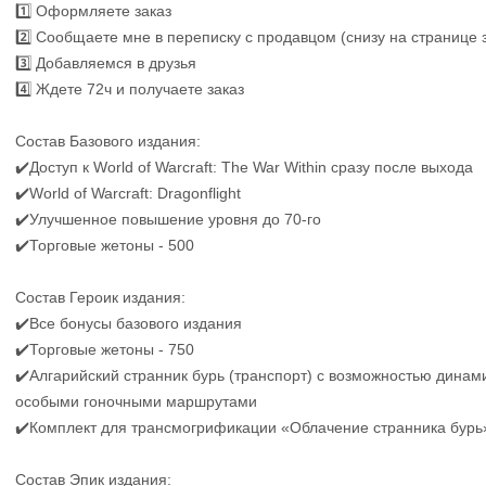
1️⃣ Оформляете заказ
2️⃣ Сообщаете мне в переписку с продавцом (снизу на странице з
3️⃣ Добавляемся в друзья
4️⃣ Ждете 72ч и получаете заказ
Состав Базового издания:
✔️Доступ к World of Warcraft: The War Within сразу после выхода
✔️World of Warcraft: Dragonflight
✔️Улучшенное повышение уровня до 70-го
✔️Торговые жетоны - 500
Состав Героик издания:
✔️Все бонусы базового издания
✔️Торговые жетоны - 750
✔️Алгарийский странник бурь (транспорт) с возможностью динам
особыми гоночными маршрутами
✔️Комплект для трансмогрификации «Облачение странника бурь
Состав Эпик издания: