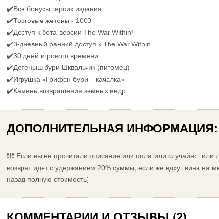
✔️Все бонусы героик издания
✔️Торговые жетоны - 1000
✔️Доступ к бета-версии The War Within⁴
✔️3-дневный ранний доступ к The War Within
✔️30 дней игрового времени
✔️Детеныш бури Шквальчик (питомец)
✔️Игрушка «Грифон бури – качалка»
✔️Камень возвращения земных недр
ДОПОЛНИТЕЛЬНАЯ ИНФОРМАЦИЯ:
❗️❗️❗️ Если вы не прочитали описание или оплатили случайно, или
возврат идет с удержанием 20% суммы, если же вдруг вина на мне
назад полную стоимость)
КОММЕНТАРИИ И ОТЗЫВЫ (2)