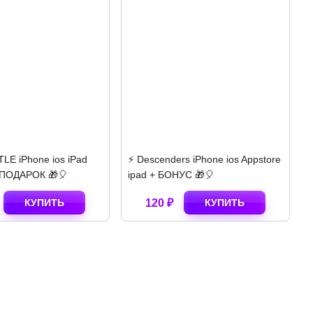
LE iPhone ios iPad
⚡️ Descenders iPhone ios Appstore
⚡
 ПОДАРОК 🎁🎈
ipad + БОНУС 🎁🎈
i
КУПИТЬ
120 ₽
КУПИТЬ