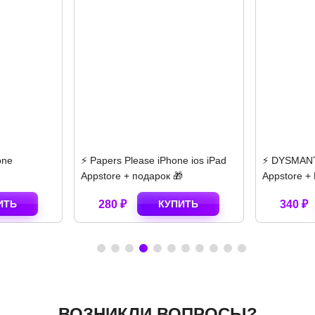
hone
⚡️ Papers Please iPhone ios iPad
⚡️ DYSMANT
Appstore + подарок 🎁
Appstore +
ИТЬ
280 ₽
КУПИТЬ
340 ₽
ВОЗНИКЛИ ВОПРОСЫ?