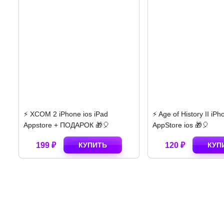
⚡️ XCOM 2 iPhone ios iPad
⚡️ Age of History II iP
Appstore + ПОДАРОК 🎁🎈
AppStore ios 🎁🎈
199 ₽
КУПИТЬ
120 ₽
КУП