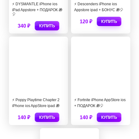
⚡️ DYSMANTLE iPhone ios
⚡️ Descenders iPhone ios
iPad Appstore + ПОДАРОК 🎁
Appstore ipad + БОНУС 🎁🎈
🎈
120 ₽
КУПИТЬ
340 ₽
КУПИТЬ
⚡️ Poppy Playtime Chapter 2
⚡️ Fortnite iPhone AppStore ios
iPhone ios AppStore ipad 🎁
+ ПОДАРОК 🎁🎈
140 ₽
140 ₽
КУПИТЬ
КУПИТЬ