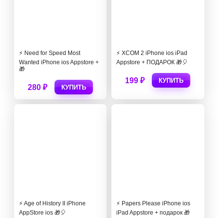
⚡️ Need for Speed Most
⚡️ XCOM 2 iPhone ios iPad
Wanted iPhone ios Appstore +
Appstore + ПОДАРОК 🎁🎈
🎁
199 ₽
КУПИТЬ
280 ₽
КУПИТЬ
⚡️ Age of History II iPhone
⚡️ Papers Please iPhone ios
AppStore ios 🎁🎈
iPad Appstore + подарок 🎁