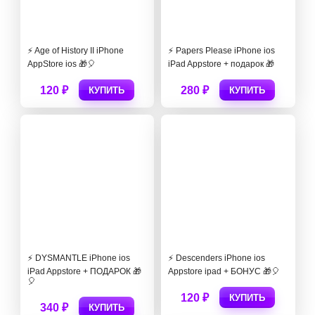
⚡️ Age of History II iPhone
⚡️ Papers Please iPhone ios
AppStore ios 🎁🎈
iPad Appstore + подарок 🎁
120 ₽
280 ₽
КУПИТЬ
КУПИТЬ
⚡️ DYSMANTLE iPhone ios
⚡️ Descenders iPhone ios
iPad Appstore + ПОДАРОК 🎁
Appstore ipad + БОНУС 🎁🎈
🎈
120 ₽
КУПИТЬ
340 ₽
КУПИТЬ