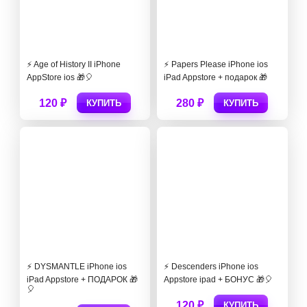
⚡️ Age of History II iPhone
⚡️ Papers Please iPhone ios
AppStore ios 🎁🎈
iPad Appstore + подарок 🎁
120 ₽
280 ₽
КУПИТЬ
КУПИТЬ
⚡️ DYSMANTLE iPhone ios
⚡️ Descenders iPhone ios
iPad Appstore + ПОДАРОК 🎁
Appstore ipad + БОНУС 🎁🎈
🎈
120 ₽
КУПИТЬ