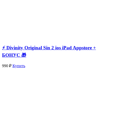
⚡️ Divinity Original Sin 2 ios iPad Appstore +
БОНУС 🎁
990 ₽
Купить