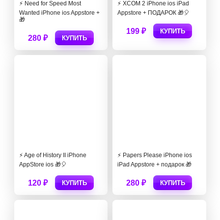
⚡️ Need for Speed Most
⚡️ XCOM 2 iPhone ios iPad
Wanted iPhone ios Appstore +
Appstore + ПОДАРОК 🎁🎈
🎁
199 ₽
КУПИТЬ
280 ₽
КУПИТЬ
⚡️ Age of History II iPhone
⚡️ Papers Please iPhone ios
AppStore ios 🎁🎈
iPad Appstore + подарок 🎁
120 ₽
280 ₽
КУПИТЬ
КУПИТЬ