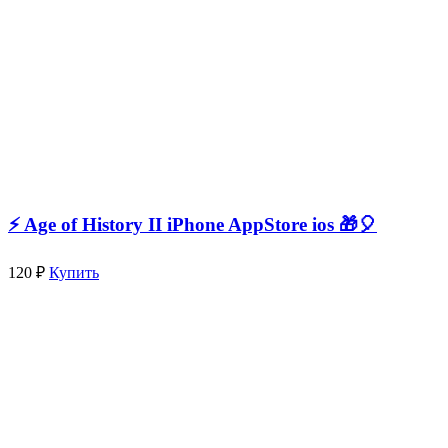
⚡️ Age of History II iPhone AppStore ios 🎁🎈
120 ₽
Купить