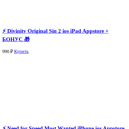
⚡️ Divinity Original Sin 2 ios iPad Appstore +
БОНУС 🎁
990 ₽
Купить
⚡️ Need for Speed Most Wanted iPhone ios Appstore