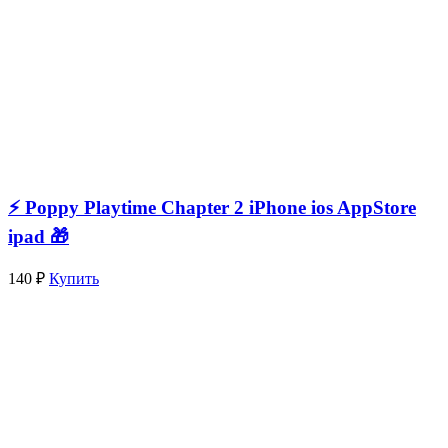
⚡️ Poppy Playtime Chapter 2 iPhone ios AppStore
ipad 🎁
140 ₽
Купить