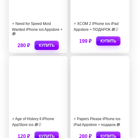
⚡️ Need for Speed Most
⚡️ XCOM 2 iPhone ios iPad
Wanted iPhone ios Appstore +
Appstore + ПОДАРОК 🎁🎈
🎁
199 ₽
КУПИТЬ
280 ₽
КУПИТЬ
⚡️ Age of History II iPhone
⚡️ Papers Please iPhone ios
AppStore ios 🎁🎈
iPad Appstore + подарок 🎁
120 ₽
280 ₽
КУПИТЬ
КУПИТЬ