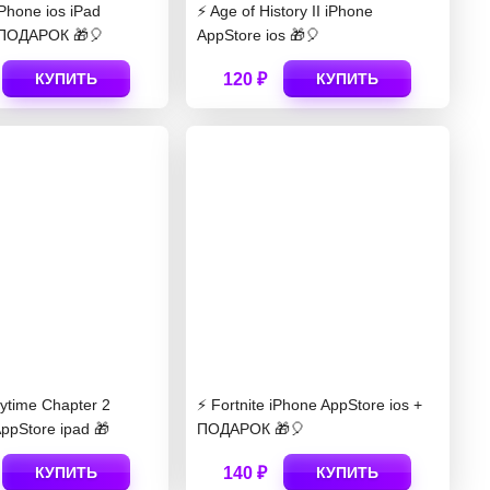
Phone ios iPad
⚡️ Age of History II iPhone
 ПОДАРОК 🎁🎈
AppStore ios 🎁🎈
КУПИТЬ
120 ₽
КУПИТЬ
aytime Chapter 2
⚡️ Fortnite iPhone AppStore ios +
AppStore ipad 🎁
ПОДАРОК 🎁🎈
КУПИТЬ
140 ₽
КУПИТЬ