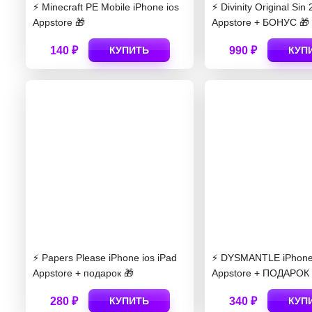
⚡️ Minecraft PE Mobile iPhone ios
⚡️ Divinity Original Sin 
Appstore 🎁
Appstore + БОНУС 🎁
140 ₽
КУПИТЬ
990 ₽
КУП
⚡️ Papers Please iPhone ios iPad
⚡️ DYSMANTLE iPhone 
Appstore + подарок 🎁
Appstore + ПОДАРОК 
280 ₽
КУПИТЬ
340 ₽
КУП