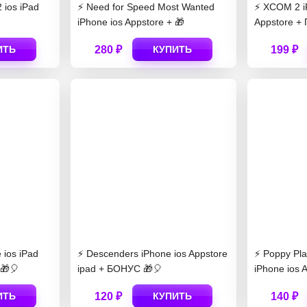
2 ios iPad
⚡️ Need for Speed Most Wanted
⚡️ XCOM 2 i
iPhone ios Appstore + 🎁
Appstore +
ИТЬ
280 ₽
КУПИТЬ
199 ₽
ios iPad
⚡️ Descenders iPhone ios Appstore
⚡️ Poppy Pl
🎁🎈
ipad + БОНУС 🎁🎈
iPhone ios 
ИТЬ
120 ₽
КУПИТЬ
140 ₽