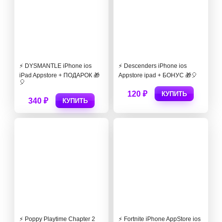
⚡️ DYSMANTLE iPhone ios
⚡️ Descenders iPhone ios
iPad Appstore + ПОДАРОК 🎁
Appstore ipad + БОНУС 🎁🎈
🎈
120 ₽
КУПИТЬ
340 ₽
КУПИТЬ
⚡️ Poppy Playtime Chapter 2
⚡️ Fortnite iPhone AppStore ios