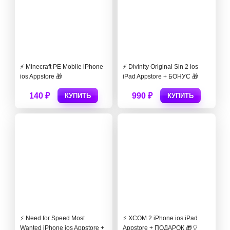
⚡️ Minecraft PE Mobile iPhone
⚡️ Divinity Original Sin 2 ios
ios Appstore 🎁
iPad Appstore + БОНУС 🎁
140 ₽
990 ₽
КУПИТЬ
КУПИТЬ
⚡️ Need for Speed Most
⚡️ XCOM 2 iPhone ios iPad
Wanted iPhone ios Appstore +
Appstore + ПОДАРОК 🎁🎈