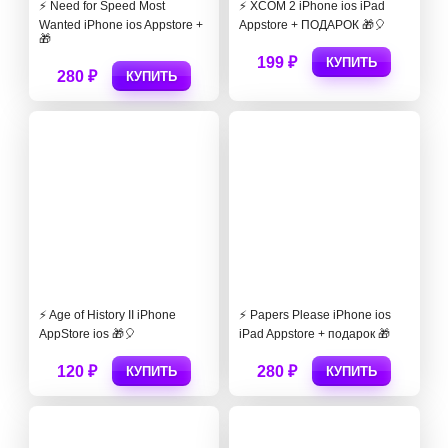
⚡️ Need for Speed Most
⚡️ XCOM 2 iPhone ios iPad
Wanted iPhone ios Appstore +
Appstore + ПОДАРОК 🎁🎈
🎁
199 ₽
КУПИТЬ
280 ₽
КУПИТЬ
⚡️ Age of History II iPhone
⚡️ Papers Please iPhone ios
AppStore ios 🎁🎈
iPad Appstore + подарок 🎁
120 ₽
280 ₽
КУПИТЬ
КУПИТЬ