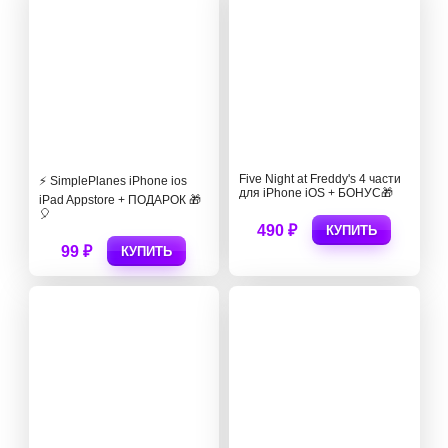
Five Night at Freddy's 4 части
⚡️ SimplePlanes iPhone ios
для iPhone iOS + БОНУС🎁
iPad Appstore + ПОДАРОК 🎁
🎈
490 ₽
КУПИТЬ
99 ₽
КУПИТЬ