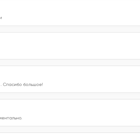
и
. Спасибо большое!
ментально.