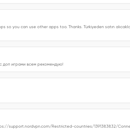
s so you can use other apps too. Thanks. Türkiyeden satın alıcaklar
 с доп играми всем рекомендую!
://support.nordvpn.com/Restricted-countries/1391383832/Connect