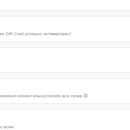
es Gift Card успешно активирован;)
 заменил моментально,спасибо все супер 😊
ую всем