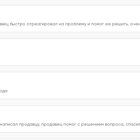
давец быстро отреагировал на проблему и помог ее решить, оче
года
 написал продавцу, продавец помог с решением вопроса, спасиб