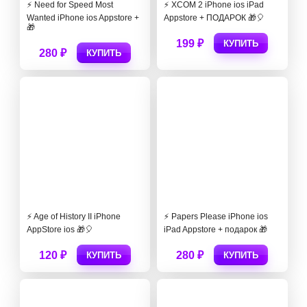
⚡️ Need for Speed Most
⚡️ XCOM 2 iPhone ios iPad
Wanted iPhone ios Appstore +
Appstore + ПОДАРОК 🎁🎈
🎁
199 ₽
КУПИТЬ
280 ₽
КУПИТЬ
⚡️ Age of History II iPhone
⚡️ Papers Please iPhone ios
AppStore ios 🎁🎈
iPad Appstore + подарок 🎁
120 ₽
280 ₽
КУПИТЬ
КУПИТЬ