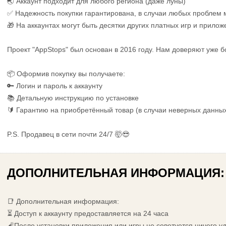
🌏 Аккаунт подходит для любого региона (даже луны)
✅ Надежность покупки гарантирована, в случаи любых проблем
🎁 На аккаунтах могут быть десятки других платных игр и прилож
Проект "AppStops" был основан в 2016 году. Нам доверяют уже б
📦 Оформив покупку вы получаете:
🔑 Логин и пароль к аккаунту
📚 Детальную инструкцию по установке
🔰 Гарантию на приобретённый товар (в случаи неверных данны
P.S. Продавец в сети почти 24/7 🤯😎
ДОПОЛНИТЕЛЬНАЯ ИНФОРМАЦИЯ:
📑 Дополнительная информация:
⏳ Доступ к аккаунту предоставляется на 24 часа
🧨После установки приложения или игры не советуется ничего у