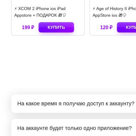
⚡️ XCOM 2 iPhone ios iPad
⚡️ Age of History II iP
Appstore + ПОДАРОК 🎁🎈
AppStore ios 🎁🎈
199 ₽
КУПИТЬ
120 ₽
КУП
На какое время я получаю доступ к аккаунту?
На аккаунте будет только одно приложение?