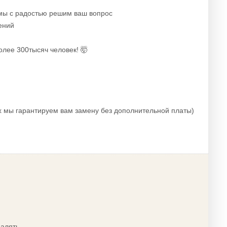
 мы с радостью решим ваш вопрос
ений
олее 300тысяч человек! 🤯
х мы гарантируем вам замену без дополнительной платы)
далять