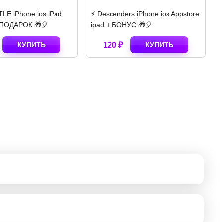
LE iPhone ios iPad
⚡️ Descenders iPhone ios Appstore
⚡
 ПОДАРОК 🎁🎈
ipad + БОНУС 🎁🎈
i
КУПИТЬ
120 ₽
КУПИТЬ