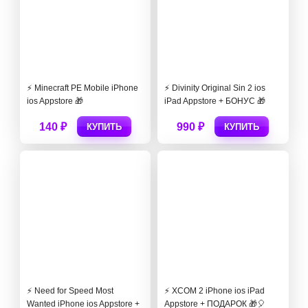
⚡️ Minecraft PE Mobile iPhone
⚡️ Divinity Original Sin 2 ios
ios Appstore 🎁
iPad Appstore + БОНУС 🎁
140 ₽
990 ₽
КУПИТЬ
КУПИТЬ
⚡️ Need for Speed Most
⚡️ XCOM 2 iPhone ios iPad
Wanted iPhone ios Appstore +
Appstore + ПОДАРОК 🎁🎈