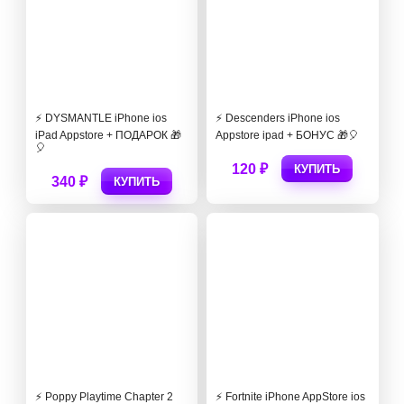
⚡️ DYSMANTLE iPhone ios
⚡️ Descenders iPhone ios
iPad Appstore + ПОДАРОК 🎁
Appstore ipad + БОНУС 🎁🎈
🎈
120 ₽
КУПИТЬ
340 ₽
КУПИТЬ
⚡️ Poppy Playtime Chapter 2
⚡️ Fortnite iPhone AppStore ios