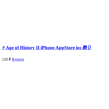
⚡️ Age of History II iPhone AppStore ios 🎁🎈
120 ₽
Купить