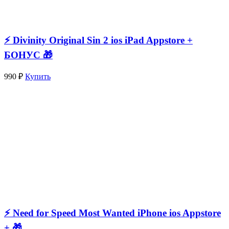
⚡️ Divinity Original Sin 2 ios iPad Appstore +
БОНУС 🎁
990 ₽
Купить
⚡️ Need for Speed Most Wanted iPhone ios Appstore
+ 🎁