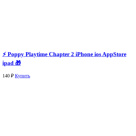
⚡️ Poppy Playtime Chapter 2 iPhone ios AppStore
ipad 🎁
140 ₽
Купить