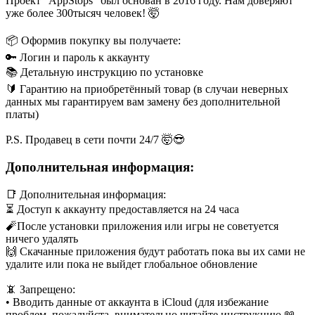
Проект "AppStops" был основан в 2016 году. Нам доверяют
уже более 300тысяч человек! 🤯
📦 Оформив покупку вы получаете:
🔑 Логин и пароль к аккаунту
📚 Детальную инструкцию по установке
🔰 Гарантию на приобретённый товар (в случаи неверных
данных мы гарантируем вам замену без дополнительной
платы)
P.S. Продавец в сети почти 24/7 🤯😎
Дополнительная информация:
📑 Дополнительная информация:
⏳ Доступ к аккаунту предоставляется на 24 часа
🧨После установки приложения или игры не советуется
ничего удалять
🙌 Скачанные приложения будут работать пока вы их сами не
удалите или пока не выйдет глобальное обновление
📵 Запрещено:
• Вводить данные от аккаунта в iCloud (для избежание
проблем, пожалуйста, внимательно читайте инструкцию 📖