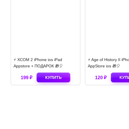
ad
⚡️ Age of History II iPhone
⚡️ Papers Plea
🎈
AppStore ios 🎁🎈
Appstore + по
Ь
120 ₽
КУПИТЬ
280 ₽