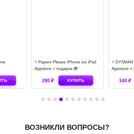
se iPhone ios iPad
⚡️ DYSMANTLE iPhone ios iPad
⚡️ 
дарок 🎁
Appstore + ПОДАРОК 🎁🎈
ipa
КУПИТЬ
340 ₽
КУПИТЬ
ВОЗНИКЛИ ВОПРОСЫ?