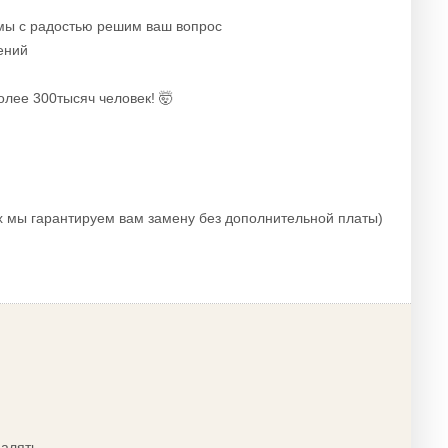
 мы с радостью решим ваш вопрос
ений
олее 300тысяч человек! 🤯
х мы гарантируем вам замену без дополнительной платы)
далять