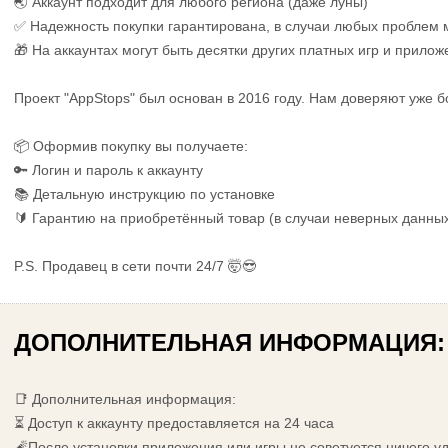
🌏 Аккаунт подходит для любого региона (даже луны)
✅ Надежность покупки гарантирована, в случаи любых проблем
🎁 На аккаунтах могут быть десятки других платных игр и прилож
Проект "AppStops" был основан в 2016 году. Нам доверяют уже б
📦 Оформив покупку вы получаете:
🔑 Логин и пароль к аккаунту
📚 Детальную инструкцию по установке
🔰 Гарантию на приобретённый товар (в случаи неверных данны
P.S. Продавец в сети почти 24/7 🤯😎
ДОПОЛНИТЕЛЬНАЯ ИНФОРМАЦИЯ:
📑 Дополнительная информация:
⏳ Доступ к аккаунту предоставляется на 24 часа
🧨После установки приложения или игры не советуется ничего у