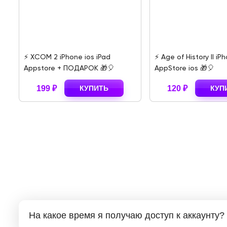
d
⚡️ XCOM 2 iPhone ios iPad
⚡️ Age of History II iP
Appstore + ПОДАРОК 🎁🎈
AppStore ios 🎁🎈
199 ₽
КУПИТЬ
120 ₽
КУП
На какое время я получаю доступ к аккаунту?