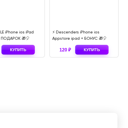
LE iPhone ios iPad
⚡️ Descenders iPhone ios
⚡
+ ПОДАРОК 🎁🎈
Appstore ipad + БОНУС 🎁🎈
i
КУПИТЬ
120 ₽
КУПИТЬ