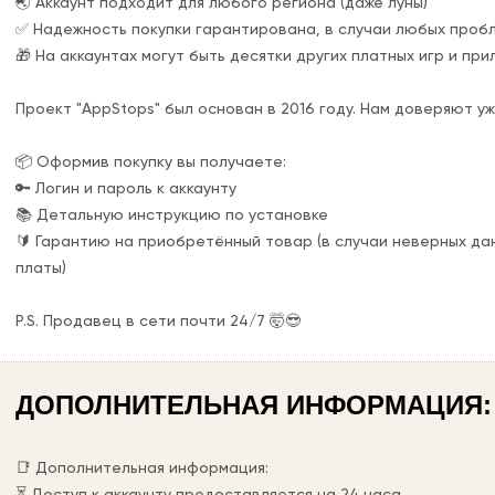
🌏 Аккаунт подходит для любого региона (даже луны)
✅ Надежность покупки гарантирована, в случаи любых проб
🎁 На аккаунтах могут быть десятки других платных игр и пр
Проект "AppStops" был основан в 2016 году. Нам доверяют уж
📦 Оформив покупку вы получаете:
🔑 Логин и пароль к аккаунту
📚 Детальную инструкцию по установке
🔰 Гарантию на приобретённый товар (в случаи неверных да
платы)
P.S. Продавец в сети почти 24/7 🤯😎
ДОПОЛНИТЕЛЬНАЯ ИНФОРМАЦИЯ:
📑 Дополнительная информация:
⏳ Доступ к аккаунту предоставляется на 24 часа