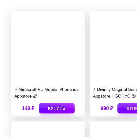
⚡️ Minecraft PE Mobile iPhone ios
⚡️ Divinity Original Sin 
Appstore 🎁
Appstore + БОНУС 🎁
140 ₽
КУПИТЬ
990 ₽
КУП