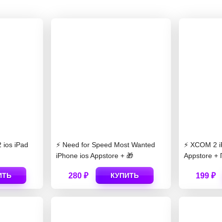
2 ios iPad
⚡️ Need for Speed Most Wanted
⚡️ XCOM 2 i
iPhone ios Appstore + 🎁
Appstore +
ИТЬ
280 ₽
КУПИТЬ
199 ₽