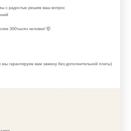
 мы с радостью решим ваш вопрос
ений
олее 300тысяч человек! 🤯
х мы гарантируем вам замену без дополнительной платы)
далять