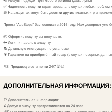
🌏 Аккаунт подходит для любого региона (даже луны)
✅ Надежность покупки гарантирована, в случаи любых проблем
🎁 На аккаунтах могут быть десятки других платных игр и прилож
Проект "AppStops" был основан в 2016 году. Нам доверяют уже б
📦 Оформив покупку вы получаете:
🔑 Логин и пароль к аккаунту
📚 Детальную инструкцию по установке
🔰 Гарантию на приобретённый товар (в случаи неверных данны
P.S. Продавец в сети почти 24/7 🤯😎
ДОПОЛНИТЕЛЬНАЯ ИНФОРМАЦИЯ:
📑 Дополнительная информация:
⏳ Доступ к аккаунту предоставляется на 24 часа
🧨После установки приложения или игры не советуется ничего у