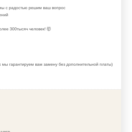
 мы с радостью решим ваш вопрос
ений
олее 300тысяч человек! 🤯
х мы гарантируем вам замену без дополнительной платы)
далять