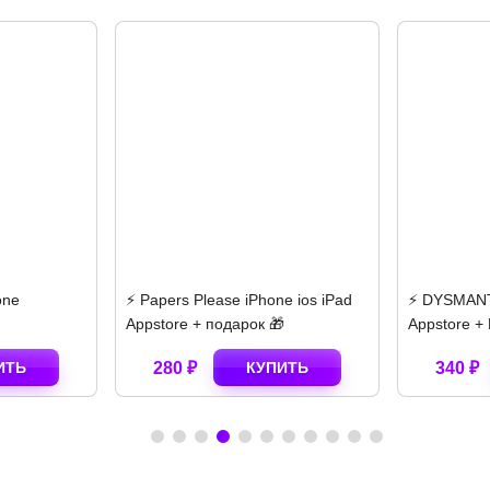
⚡️ Papers Please iPhone ios iPad
⚡️ DYSMANTLE iPhone i
Appstore + подарок 🎁
Appstore + ПОДАРОК 
280 ₽
КУПИТЬ
340 ₽
КУПИ