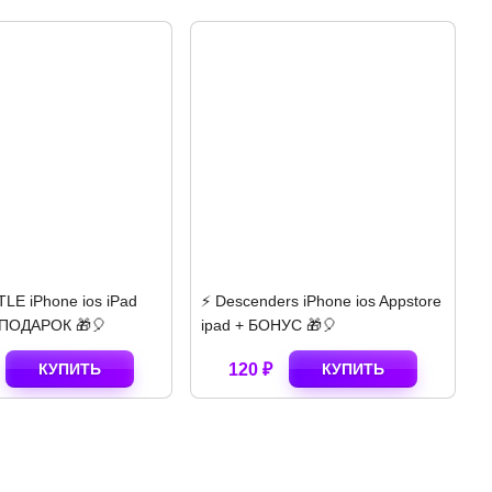
os iPad
⚡️ Descenders iPhone ios Appstore
⚡️ Poppy Pla
🎈
ipad + БОНУС 🎁🎈
iPhone ios A
ТЬ
120 ₽
КУПИТЬ
140 ₽