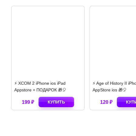
COM 2 iPhone ios iPad
⚡️ Age of History II iPhone
store + ПОДАРОК 🎁🎈
AppStore ios 🎁🎈
199 ₽
КУПИТЬ
120 ₽
КУПИТЬ