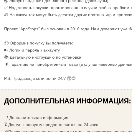
🌏 Аккаунт подходит для любого региона (даже луны)
✅ Надежность покупки гарантирована, в случаи любых проблем
🎁 На аккаунтах могут быть десятки других платных игр и прилож
Проект "AppStops" был основан в 2016 году. Нам доверяют уже б
📦 Оформив покупку вы получаете:
🔑 Логин и пароль к аккаунту
📚 Детальную инструкцию по установке
🔰 Гарантию на приобретённый товар (в случаи неверных данны
P.S. Продавец в сети почти 24/7 🤯😎
ДОПОЛНИТЕЛЬНАЯ ИНФОРМАЦИЯ:
📑 Дополнительная информация:
⏳ Доступ к аккаунту предоставляется на 24 часа
🧨После установки приложения или игры не советуется ничего у