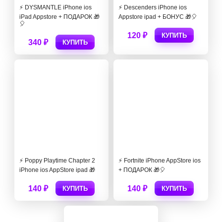
⚡️ DYSMANTLE iPhone ios
⚡️ Descenders iPhone ios
iPad Appstore + ПОДАРОК 🎁
Appstore ipad + БОНУС 🎁🎈
🎈
120 ₽
КУПИТЬ
340 ₽
КУПИТЬ
⚡️ Poppy Playtime Chapter 2
⚡️ Fortnite iPhone AppStore ios
iPhone ios AppStore ipad 🎁
+ ПОДАРОК 🎁🎈
140 ₽
140 ₽
КУПИТЬ
КУПИТЬ