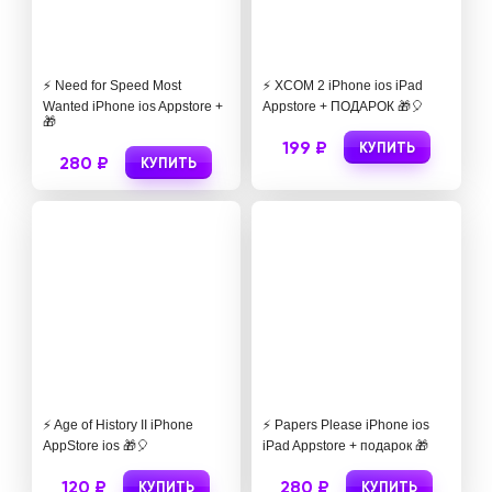
⚡️ Need for Speed Most
⚡️ XCOM 2 iPhone ios iPad
Wanted iPhone ios Appstore +
Appstore + ПОДАРОК 🎁🎈
🎁
199 ₽
КУПИТЬ
280 ₽
КУПИТЬ
⚡️ Age of History II iPhone
⚡️ Papers Please iPhone ios
AppStore ios 🎁🎈
iPad Appstore + подарок 🎁
120 ₽
280 ₽
КУПИТЬ
КУПИТЬ