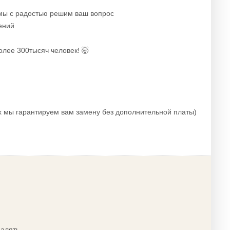
 мы с радостью решим ваш вопрос
ений
олее 300тысяч человек! 🤯
х мы гарантируем вам замену без дополнительной платы)
далять