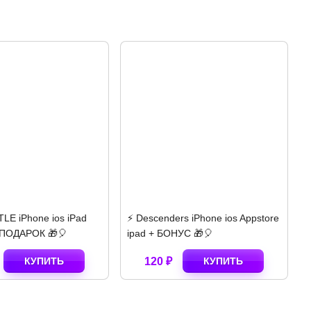
Descenders iPhone ios Appstore
⚡️ Poppy Playtime Chapter 2
d + БОНУС 🎁🎈
iPhone ios AppStore ipad 🎁
120 ₽
КУПИТЬ
140 ₽
КУПИТЬ