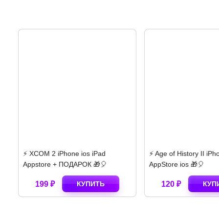
ad
⚡️ Age of History II iPhone
⚡️ Papers Plea
🎈
AppStore ios 🎁🎈
Appstore + по
Ь
120 ₽
КУПИТЬ
280 ₽