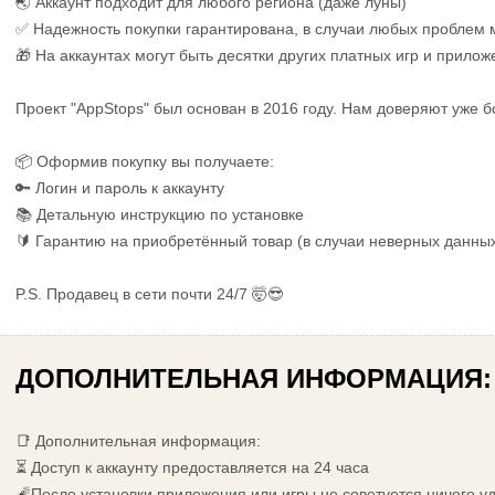
🌏 Аккаунт подходит для любого региона (даже луны)
✅ Надежность покупки гарантирована, в случаи любых проблем
🎁 На аккаунтах могут быть десятки других платных игр и прилож
Проект "AppStops" был основан в 2016 году. Нам доверяют уже б
📦 Оформив покупку вы получаете:
🔑 Логин и пароль к аккаунту
📚 Детальную инструкцию по установке
🔰 Гарантию на приобретённый товар (в случаи неверных данны
P.S. Продавец в сети почти 24/7 🤯😎
ДОПОЛНИТЕЛЬНАЯ ИНФОРМАЦИЯ:
📑 Дополнительная информация:
⏳ Доступ к аккаунту предоставляется на 24 часа
🧨После установки приложения или игры не советуется ничего у