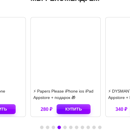
se iPhone ios iPad
⚡️ DYSMANTLE iPhone ios iPad
⚡️ 
дарок 🎁
Appstore + ПОДАРОК 🎁🎈
ipa
КУПИТЬ
340 ₽
КУПИТЬ