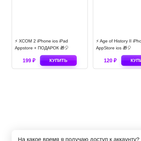
⚡️ Age of History II iPhone
⚡️ Papers Please iPhon
AppStore ios 🎁🎈
Appstore + подарок 
120 ₽
КУПИТЬ
280 ₽
КУП
На какое время я получаю доступ к аккаунту?