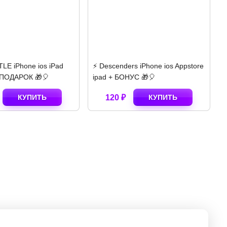
rs iPhone ios Appstore
⚡️ Poppy Playtime Chapter 2
⚡
УС 🎁🎈
iPhone ios AppStore ipad 🎁
КУПИТЬ
140 ₽
КУПИТЬ