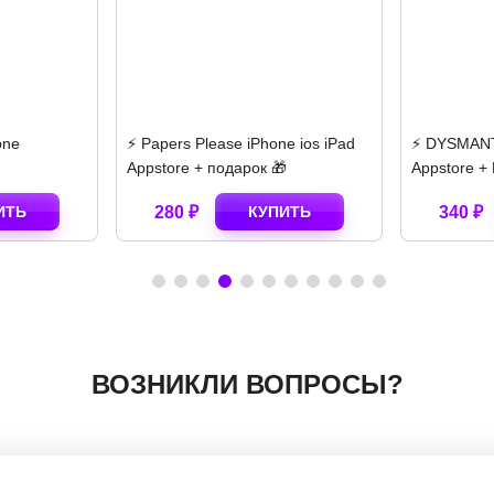
e ios iPad
⚡️ DYSMANTLE iPhone ios iPad
⚡️ Descende

Appstore + ПОДАРОК 🎁🎈
ipad + БОН
ИТЬ
340 ₽
КУПИТЬ
120 ₽
ВОЗНИКЛИ ВОПРОСЫ?