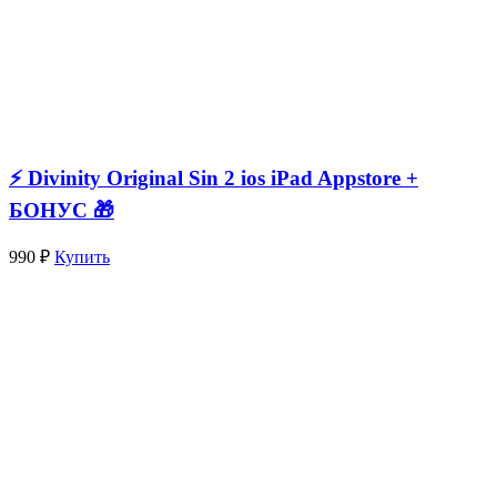
⚡️ Divinity Original Sin 2 ios iPad Appstore +
БОНУС 🎁
990 ₽
Купить