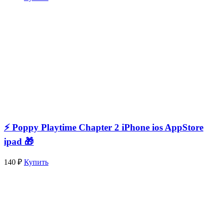
⚡️ Poppy Playtime Chapter 2 iPhone ios AppStore
ipad 🎁
140 ₽
Купить