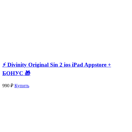
⚡️ Divinity Original Sin 2 ios iPad Appstore +
БОНУС 🎁
990 ₽
Купить