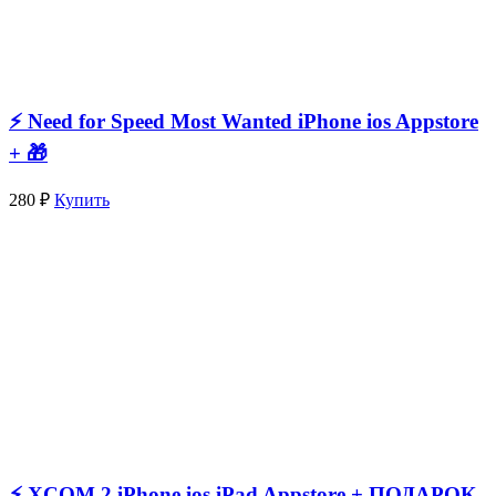
⚡️ Need for Speed Most Wanted iPhone ios Appstore
+ 🎁
280 ₽
Купить
⚡️ XCOM 2 iPhone ios iPad Appstore + ПОДАРОК