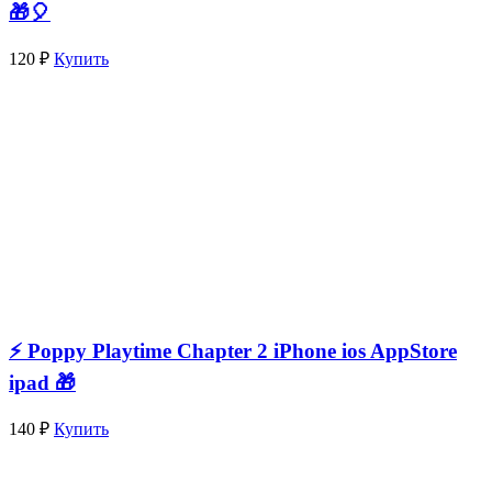
🎁🎈
120 ₽
Купить
⚡️ Poppy Playtime Chapter 2 iPhone ios AppStore
ipad 🎁
140 ₽
Купить