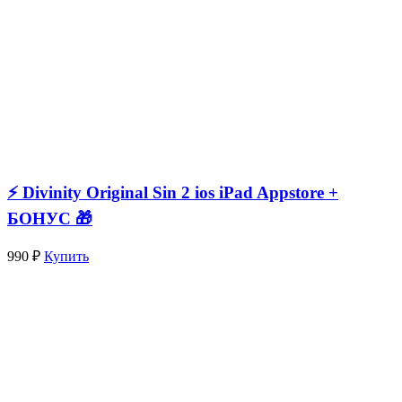
⚡️ Divinity Original Sin 2 ios iPad Appstore +
БОНУС 🎁
990 ₽
Купить