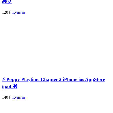
🎁🎈
120 ₽
Купить
⚡️ Poppy Playtime Chapter 2 iPhone ios AppStore
ipad 🎁
140 ₽
Купить